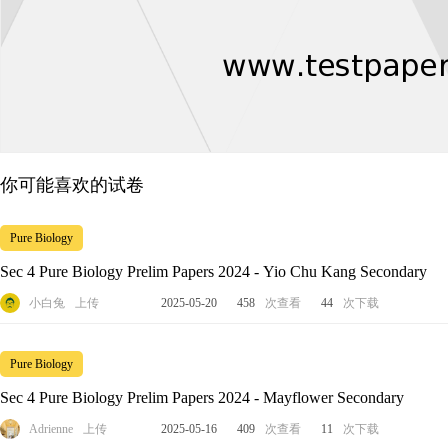
你可能喜欢的试卷
Pure Biology
Sec 4 Pure Biology Prelim Papers 2024 - Yio Chu Kang Secondary
小白兔
上传
2025-05-20
458
次查看
44
次下载
Pure Biology
Sec 4 Pure Biology Prelim Papers 2024 - Mayflower Secondary
Adrienne
上传
2025-05-16
409
次查看
11
次下载