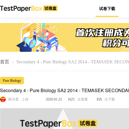
试卷下载
首页
-
Secondary 4 - Pure Biology SA2 2014 - TEMASEK SE
SCHOOL
Pure Biology
Secondary 4 - Pure Biology SA2 2014 - TEMASEK SECOND
SCHOOL
陈月星
上传
2020-01-22
1625
次查看
115
次下载