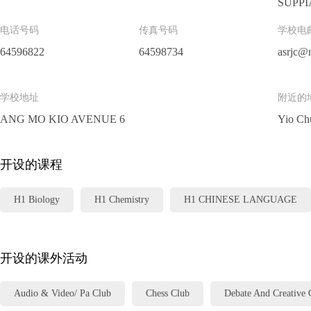
SUPP
电话号码
传真号码
学校电
64596822
64598734
asrjc@
学校地址
附近的
ANG MO KIO AVENUE 6
Yio Ch
开设的课程
H1 Biology
H1 Chemistry
H1 CHINESE LANGUAGE
H1 GENERAL PAPER
H1 GENERAL STUDIES IN CHINESE
开设的课外活动
H1 HISTORY
H1 LITERATURE IN ENGLISH
H1 MAL
Audio & Video/ Pa Club
Chess Club
Debate And Creative