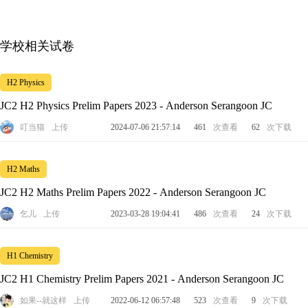
H1 MATHEMATICS
H1 Physics
H1 PROJECT WORK
Interact Club
Ldds - Chinese
Ldds - Indian
Odac
H2 ART
H2 Biology
H2 Chemistry
H2 CHINESE
学校相关试卷
Science Society
Band - Symphonic
Choir
Dance So
H2 Economics
H2 FURTHER MATHEMATICS
H2 GEO
H2 Physics
Ensemble - Harmonica
Musicians' Club
Orchestra - Chines
JC2 H2 Physics Prelim Papers 2023 - Anderson Serangoon JC
H2 LITERATURE IN ENGLISH
H2 MALAY LANGUAGE & L
叮当猫
上传
2024-07-06 21:57:14
461
次查看
62
次下载
Stageworks
Visual Arts Club
Air Rifle / Shooting
H2 MATHEMATICS
H2 Physics
H2 TAMIL LANGUAGE
H2 Maths
Football
Frisbee
Hockey
Netball
Sports Cl
JC2 H2 Maths Prelim Papers 2022 - Anderson Serangoon JC
H3 BIOLOGY
H3 CHEMISTRY
H3 ECONOMICS
Table Tennis
Taekwondo
Tennis
Touch Football
乞儿
上传
2023-03-28 19:04:41
486
次查看
24
次下载
H3 PHYSICS
NTU MOLECULAR BIOLOGY
H1 Chemistry
NTU SEMICONDUCTOR PHYSICS & DEVICES
NUS MODER
JC2 H1 Chemistry Prelim Papers 2021 - Anderson Serangoon JC
如果--就这样
上传
2022-06-12 06:57:48
523
次查看
9
次下载