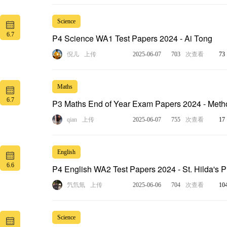
Science
6.7
P4 Science WA1 Test Papers 2024 - Ai Tong
倪儿
上传
2025-06-07
703
次查看
73
Maths
6.7
P3 Maths End of Year Exam Papers 2024 - Metho
qian
上传
2025-06-07
755
次查看
17
English
6.6
P4 English WA2 Test Papers 2024 - St. Hilda's P
氕氘氚
上传
2025-06-06
704
次查看
10
Science