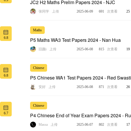
6.9
JC2 H2 Maths Prelim Papers 2024 - NJC
张同学
上传
2025-06-09
691
次查看
25
Maths
6.8
P5 Maths WA3 Test Papers 2024 - Nan Hua
旧颜i
上传
2025-06-08
815
次查看
19
Chinese
6.8
P5 Chinese WA1 Test Papers 2024 - Red Swast
安好
上传
2025-06-08
871
次查看
26
Chinese
6.7
P4 Chinese End of Year Exam Papers 2024 - Ru
Massa
上传
2025-06-07
802
次查看
17