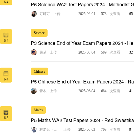
6.4
P6 Science WA2 Test Papers 2024 - Methodist Gi
叮叮叮
上传
2025-06-04
578
次查看
65
Science
6.4
P3 Science End of Year Exam Papers 2024 - He
蘑菇
上传
2025-06-04
589
次查看
32
Chinese
6.4
P5 Chinese End of Year Exam Papers 2024 - Raff
青衣
上传
2025-06-04
684
次查看
41
Maths
6.3
P5 Maths WA2 Test Papers 2024 - Red Swastika
林老师（实盘操作）
上传
2025-06-03
703
次查看
9