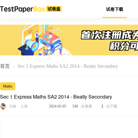
试卷下载
首页
-
Sec 1 Express Maths SA2 2014 - Beatty Secondary
Maths
Sec 1 Express Maths SA2 2014 - Beatty Secondary
大娃.
上传
2024-02-05
540
次查看
2
次下载